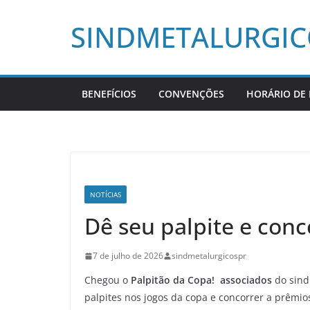
Pular
SINDMETALURGI
para
o
conteúdo
BENEFÍCIOS
CONVENÇÕES
HORÁRIO DE
NOTÍCIAS
Dê seu palpite e conc
7 de julho de 2026
sindmetalurgicospr
Chegou o
Palpitão da Copa!
associados
do sind
palpites nos jogos da copa e concorrer a prêmios