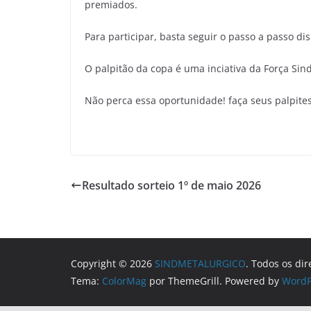
premiados.
Para participar, basta seguir o passo a passo di
O palpitão da copa é uma inciativa da Força Sin
Não perca essa oportunidade! faça seus palpite
Resultado sorteio 1º de maio 2026
Copyright © 2026
SINDMETALURGICO
. Todos os dir
Tema:
ColorMag
por ThemeGrill. Powered by
WordP