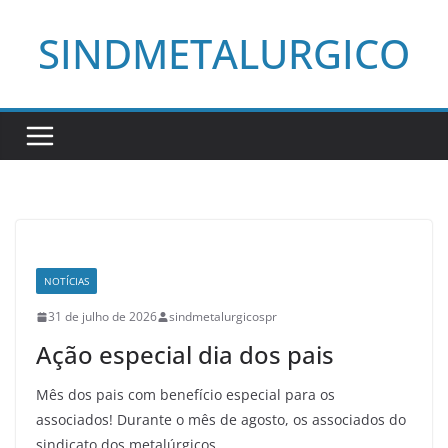
Pular
SINDMETALURGICO
para
o
conteúdo
NOTÍCIAS
31 de julho de 2026
sindmetalurgicospr
Ação especial dia dos pais
Mês dos pais com benefício especial para os
associados! Durante o mês de agosto, os associados do
sindicato dos metalúrgicos