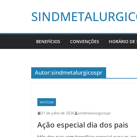
Pular
SINDMETALURGI
para
o
conteúdo
BENEFÍCIOS
CONVENÇÕES
HORÁRIO DE
Autor:
sindmetalurgicospr
NOTÍCIAS
31 de julho de 2026
sindmetalurgicospr
Ação especial dia dos pais
Mês dos pais com benefício especial para os as