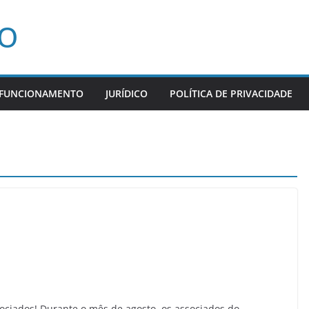
CO
 FUNCIONAMENTO
JURÍDICO
POLÍTICA DE PRIVACIDADE
sociados! Durante o mês de agosto, os associados do