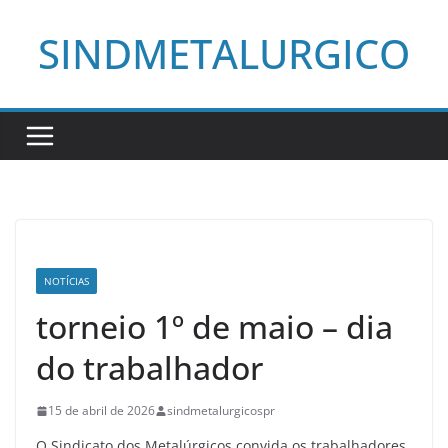
Pular
SINDMETALURGICO
para
o
conteúdo
NOTÍCIAS
torneio 1º de maio – dia
do trabalhador
15 de abril de 2026
sindmetalurgicospr
O Sindicato dos Metalúrgicos convida os trabalhadores