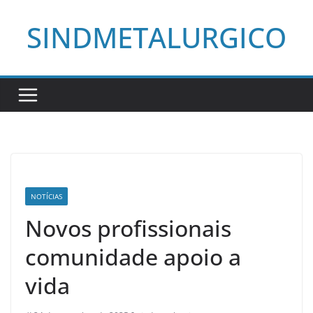
Pular
SINDMETALURGICO
para
o
conteúdo
NOTÍCIAS
Novos profissionais
comunidade apoio a
vida