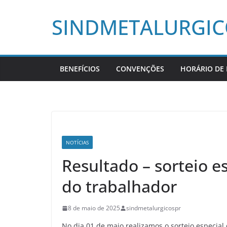
Pular
SINDMETALURGI
para
o
conteúdo
BENEFÍCIOS
CONVENÇÕES
HORÁRIO DE
NOTÍCIAS
Resultado – sorteio e
do trabalhador
8 de maio de 2025
sindmetalurgicospr
No dia 01 de maio realizamos o sorteio especial