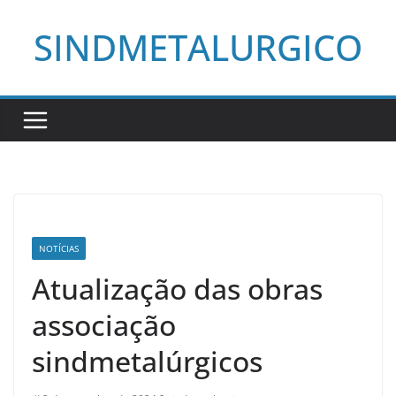
Pular
SINDMETALURGICO
para
o
conteúdo
NOTÍCIAS
Atualização das obras
associação
sindmetalúrgicos